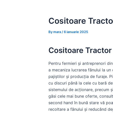
Skip
to
content
Cositoare Tracto
By
mara
/
6 ianuarie 2025
Cositoare Tractor
Pentru fermieri și antreprenori di
a mecaniza lucrarea fânului la un 
pajiștilor și producția de furaje.
cu discuri până la cele cu bară de 
sistemului de acționare, precum și 
găsi cele mai bune oferte, consul
second hand în bună stare vă poa
recoltare a fânului și reducând 