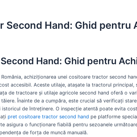
r Second Hand: Ghid pentru A
 Second Hand: Ghid pentru Achi
n România, achiziționarea unei cositoare tractor second hand
cost accesibil. Aceste utilaje, atașate la tractorul principal
 Piața de tractoare și utilaje agricole second hand oferă o va
tăiere. Înainte de a cumpăra, este crucial să verificați starea
istoricul de întreținere. O inspecție atentă poate evita cost
tați
pret cositoare tractor second hand
pe platforme speciali
te asigura o funcționare fiabilă pentru sezoanele următoar
dependența de forța de muncă manuală.