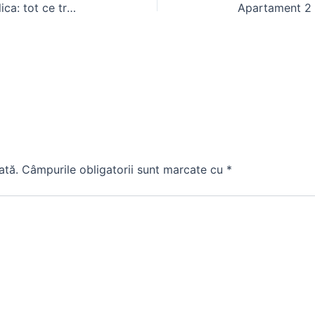
Autorizatie constructie hala metalica: tot ce trebuie stiut
ată.
Câmpurile obligatorii sunt marcate cu
*