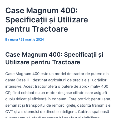
Skip
Case Magnum 400:
to
content
Specificații și Utilizare
pentru Tractoare
By
mara
/
28 martie 2024
Case Magnum 400: Specificații și
Utilizare pentru Tractoare
Case Magnum 400 este un model de tractor de putere din
gama Case IH, destinat agriculturii de precizie și lucrărilor
intensive. Acest tractor oferă o putere de aproximativ 400
CP, fiind echipat cu un motor de șase cilindri care asigură
cuplu ridicat și eficiență în consum. Este potrivit pentru arat,
semănat și transportul de remorci grele, datorită transmisiei
CVT și a sistemului de direcție inteligent. Cabina spațioasă
și ergonomică oferă operatorului confort și vizibilitate