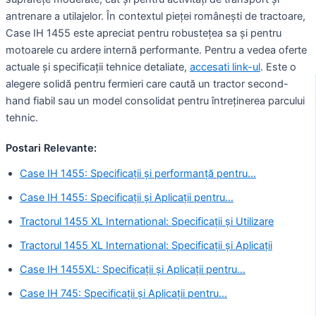
antrenare a utilajelor. În contextul pieței românești de tractoare,
Case IH 1455 este apreciat pentru robustețea sa și pentru
motoarele cu ardere internă performante. Pentru a vedea oferte
actuale și specificații tehnice detaliate,
accesati link-ul
. Este o
alegere solidă pentru fermieri care caută un tractor second-
hand fiabil sau un model consolidat pentru întreținerea parcului
tehnic.
Postari Relevante:
Case IH 1455: Specificații și performanță pentru…
Case IH 1455: Specificații și Aplicații pentru…
Tractorul 1455 XL International: Specificații și Utilizare
Tractorul 1455 XL International: Specificații și Aplicații
Case IH 1455XL: Specificații și Aplicații pentru…
Case IH 745: Specificații și Aplicații pentru…