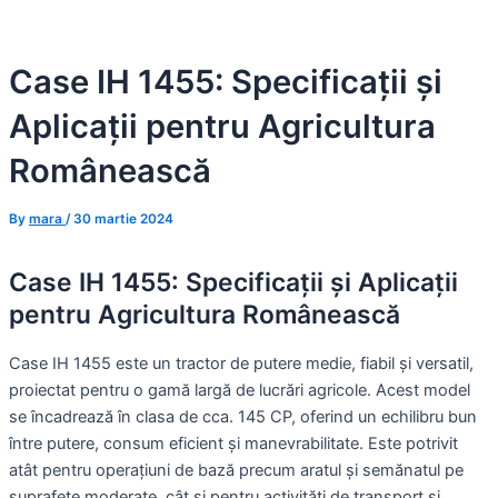
Skip
to
Case IH 1455: Specificații și
content
Aplicații pentru Agricultura
Românească
By
mara
/
30 martie 2024
Case IH 1455: Specificații și Aplicații
pentru Agricultura Românească
Case IH 1455 este un tractor de putere medie, fiabil și versatil,
proiectat pentru o gamă largă de lucrări agricole. Acest model
se încadrează în clasa de cca. 145 CP, oferind un echilibru bun
între putere, consum eficient și manevrabilitate. Este potrivit
atât pentru operațiuni de bază precum aratul și semănatul pe
suprafețe moderate, cât și pentru activități de transport și