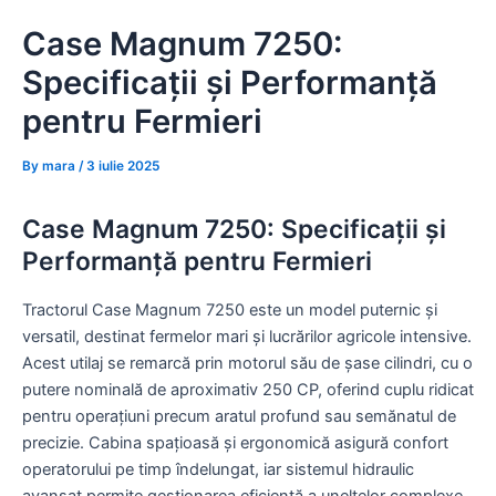
Skip
Case Magnum 7250:
to
content
Specificații și Performanță
pentru Fermieri
By
mara
/
3 iulie 2025
Case Magnum 7250: Specificații și
Performanță pentru Fermieri
Tractorul Case Magnum 7250 este un model puternic și
versatil, destinat fermelor mari și lucrărilor agricole intensive.
Acest utilaj se remarcă prin motorul său de șase cilindri, cu o
putere nominală de aproximativ 250 CP, oferind cuplu ridicat
pentru operațiuni precum aratul profund sau semănatul de
precizie. Cabina spațioasă și ergonomică asigură confort
operatorului pe timp îndelungat, iar sistemul hidraulic
avansat permite gestionarea eficientă a uneltelor complexe.