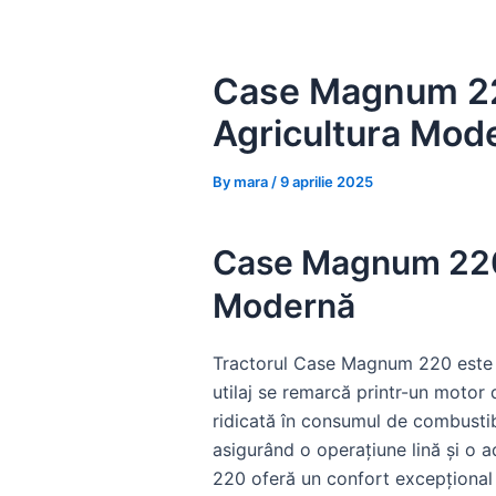
Skip
to
content
Case Magnum 220
Agricultura Mod
By
mara
/
9 aprilie 2025
Case Magnum 220: 
Modernă
Tractorul Case Magnum 220 este un
utilaj se remarcă printr-un motor 
ridicată în consumul de combustib
asigurând o operațiune lină și o 
220 oferă un confort excepțional o