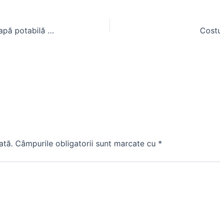
Tratarea apei din puturi pentru o apă potabilă sigură
Costu
ată.
Câmpurile obligatorii sunt marcate cu
*