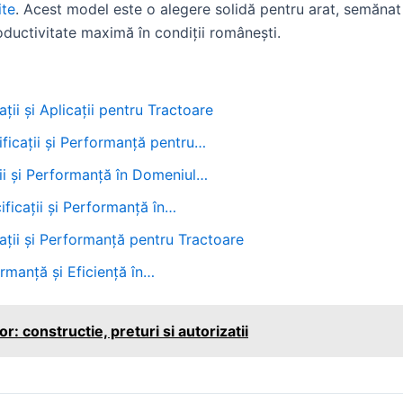
ite
. Acest model este o alegere solidă pentru arat, semănat ș
roductivitate maximă în condiții românești.
ii și Aplicații pentru Tractoare
icații și Performanță pentru…
ii și Performanță în Domeniul…
icații și Performanță în…
ții și Performanță pentru Tractoare
manță și Eficiență în…
r: constructie, preturi si autorizatii