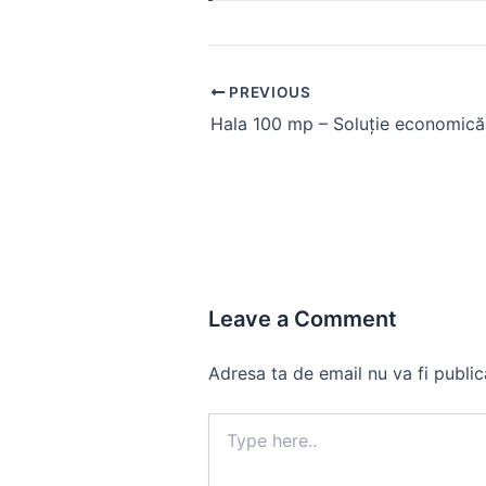
Post
PREVIOUS
navigation
Hala 100 mp – Soluție economică 
Leave a Comment
Adresa ta de email nu va fi public
Type
here..