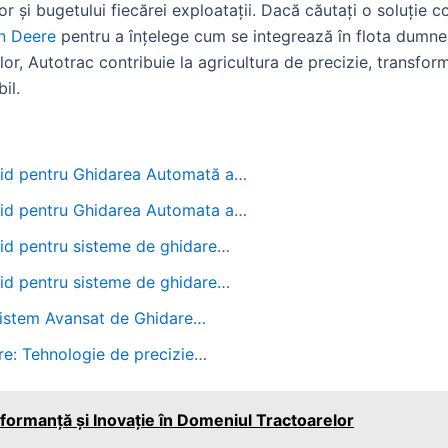
or și bugetului fiecărei exploatații. Dacă căutați o soluție c
n Deere
pentru a înțelege cum se integrează în flota dumnea
lor, Autotrac contribuie la agricultura de precizie, transfor
il.
hid pentru Ghidarea Automată a…
hid pentru Ghidarea Automata a…
id pentru sisteme de ghidare…
id pentru sisteme de ghidare…
istem Avansat de Ghidare…
: Tehnologie de precizie…
ormanță și Inovație în Domeniul Tractoarelor