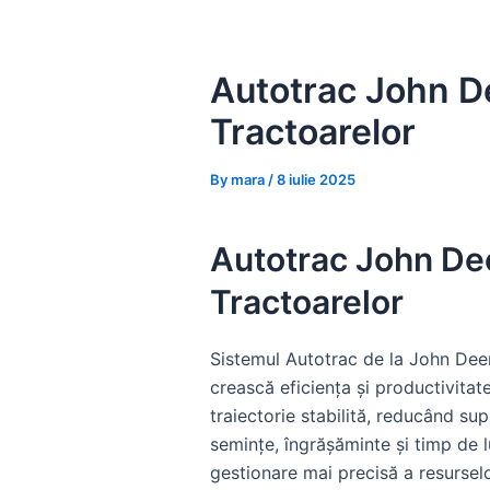
Skip
to
content
Autotrac John D
Tractoarelor
By
mara
/
8 iulie 2025
Autotrac John De
Tractoarelor
Sistemul Autotrac de la John Dee
crească eficiența și productivitat
traiectorie stabilită, reducând su
semințe, îngrășăminte și timp de 
gestionare mai precisă a resurselo