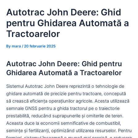
Skip
Autotrac John Deere: Ghid
to
content
pentru Ghidarea Automată a
Tractoarelor
By
mara
/
20 februarie 2025
Autotrac John Deere: Ghid pentru
Ghidarea Automată a Tractoarelor
Sistemul Autotrac John Deere reprezintă o tehnologie de
ghidare automată de precizie pentru tractoare, concepută
să crească eficiența operațiunilor agricole. Acesta utilizează
semnale GNSS pentru a ghida tractorul pe o traiectorie
prestabilită, reducând suprapunerile și omiterile de teren.
Aceasta duce la economii semnificative de combustibil,
semințe și fertilizanți, optimizând utilizarea resurselor. Pentru
fermieri, sistemul înseamnă o muncă mai precisă, o reducere