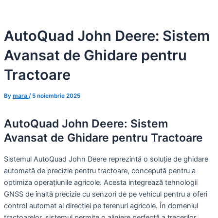
Skip
to
AutoQuad John Deere: Sistem
content
Avansat de Ghidare pentru
Tractoare
By
mara
/
5 noiembrie 2025
AutoQuad John Deere: Sistem
Avansat de Ghidare pentru Tractoare
Sistemul AutoQuad John Deere reprezintă o soluție de ghidare
automată de precizie pentru tractoare, concepută pentru a
optimiza operațiunile agricole. Acesta integrează tehnologii
GNSS de înaltă precizie cu senzori de pe vehicul pentru a oferi
control automat al direcției pe terenuri agricole. În domeniul
tractoarelor, sistemul permite o aliniere perfectă a trecerilor,