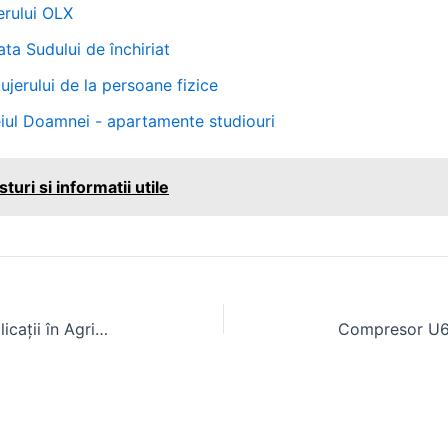
rului OLX
a Sudului de închiriat
erului de la persoane fizice
ul Doamnei - apartamente studiouri
turi si informatii utile
Tractorul 8400r: Specificații și Aplicații în Agricultura Modernă