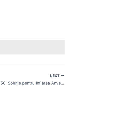
NEXT
Compresor U650: Soluție pentru Inflarea Anvelopelor de Tractoare