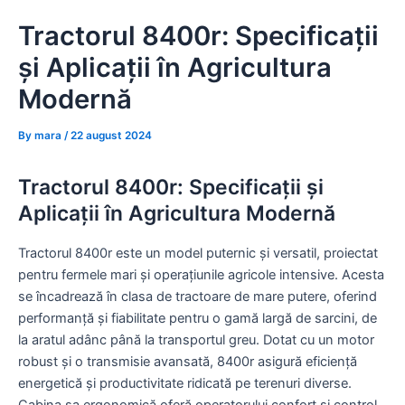
Skip
Tractorul 8400r: Specificații
to
content
și Aplicații în Agricultura
Modernă
By
mara
/
22 august 2024
Tractorul 8400r: Specificații și
Aplicații în Agricultura Modernă
Tractorul 8400r este un model puternic și versatil, proiectat
pentru fermele mari și operațiunile agricole intensive. Acesta
se încadrează în clasa de tractoare de mare putere, oferind
performanță și fiabilitate pentru o gamă largă de sarcini, de
la aratul adânc până la transportul greu. Dotat cu un motor
robust și o transmisie avansată, 8400r asigură eficiență
energetică și productivitate ridicată pe terenuri diverse.
Cabina sa ergonomică oferă operatorului confort și control