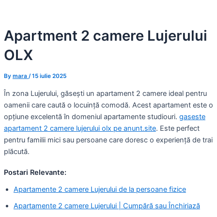
Skip
to
Apartment 2 camere Lujerului
content
OLX
By
mara
/
15 iulie 2025
În zona Lujerului, găsești un apartament 2 camere ideal pentru
oamenii care caută o locuință comodă. Acest apartament este o
opțiune excelentă în domeniul apartamente studiouri.
gaseste
apartament 2 camere lujerului olx pe anunt.site
. Este perfect
pentru familii mici sau persoane care doresc o experiență de trai
plăcută.
Postari Relevante:
Apartamente 2 camere Lujerului de la persoane fizice
Apartamente 2 camere Lujerului | Cumpără sau Închiriază