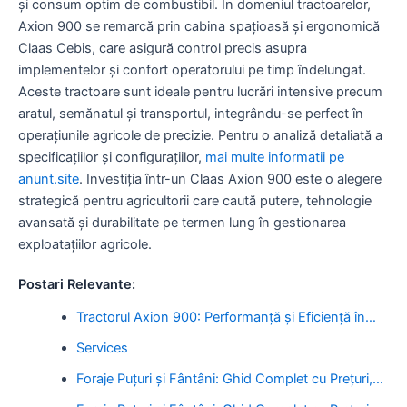
și consum optim de combustibil. În domeniul tractoarelor,
Axion 900 se remarcă prin cabina spațioasă și ergonomică
Claas Cebis, care asigură control precis asupra
implementelor și confort operatorului pe timp îndelungat.
Aceste tractoare sunt ideale pentru lucrări intensive precum
aratul, semănatul și transportul, integrându-se perfect în
operațiunile agricole de precizie. Pentru o analiză detaliată a
specificațiilor și configurațiilor,
mai multe informatii pe
anunt.site
. Investiția într-un Claas Axion 900 este o alegere
strategică pentru agricultorii care caută putere, tehnologie
avansată și durabilitate pe termen lung în gestionarea
exploatațiilor agricole.
Postari Relevante:
Tractorul Axion 900: Performanță și Eficiență în…
Services
Foraje Puțuri și Fântâni: Ghid Complet cu Prețuri,…