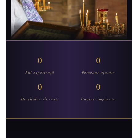
0
0
Ani experiență
Persoane ajutate
0
0
Deschideri de cărți
Cupluri împăcate