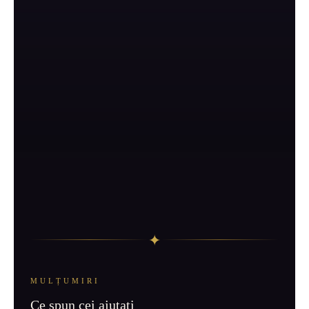
✦
MULȚUMIRI
Ce spun cei ajutați