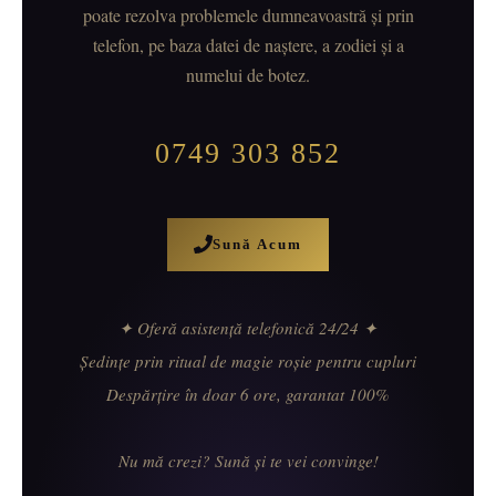
poate rezolva problemele dumneavoastră și prin
telefon, pe baza datei de naștere, a zodiei și a
numelui de botez.
0749 303 852
Sună Acum
✦ Oferă asistență telefonică 24/24 ✦
Ședințe prin ritual de magie roșie pentru cupluri
Despărțire în doar 6 ore, garantat 100%
Nu mă crezi? Sună și te vei convinge!