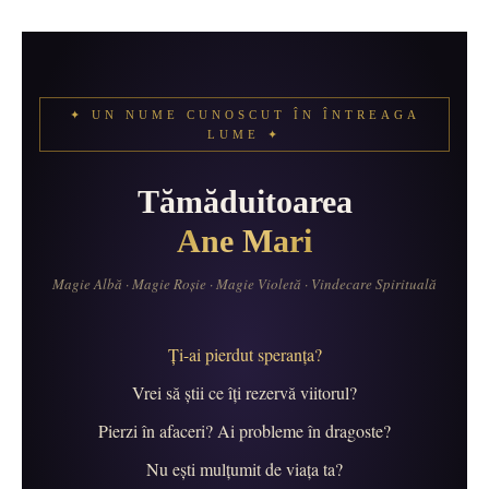
Skip
to
content
✦ UN NUME CUNOSCUT ÎN ÎNTREAGA
LUME ✦
Tămăduitoarea
Ane Mari
Magie Albă · Magie Roșie · Magie Violetă · Vindecare Spirituală
Ți-ai pierdut speranța?
Vrei să știi ce îți rezervă viitorul?
Pierzi în afaceri? Ai probleme în dragoste?
Nu ești mulțumit de viața ta?