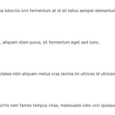
na lobortis orci fermentum at id sit tellus semper elementu
na, aliquam diam purus, sit fermentum eget sed nunc.
latea nibh aliquam metus cras lacinia mi ultrices id ultrice
bortis nam fames tempus vitae, malesuada odio orci quisqu