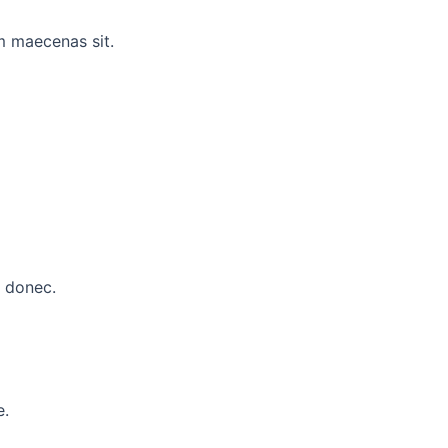
m maecenas sit.
s donec.
e.