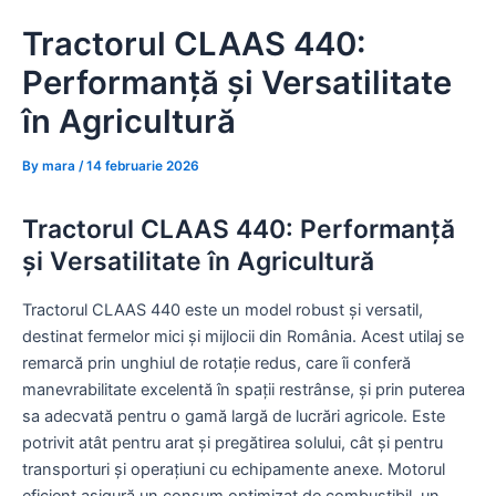
Skip
Tractorul CLAAS 440:
to
content
Performanță și Versatilitate
în Agricultură
By
mara
/
14 februarie 2026
Tractorul CLAAS 440: Performanță
și Versatilitate în Agricultură
Tractorul CLAAS 440 este un model robust și versatil,
destinat fermelor mici și mijlocii din România. Acest utilaj se
remarcă prin unghiul de rotație redus, care îi conferă
manevrabilitate excelentă în spații restrânse, și prin puterea
sa adecvată pentru o gamă largă de lucrări agricole. Este
potrivit atât pentru arat și pregătirea solului, cât și pentru
transporturi și operațiuni cu echipamente anexe. Motorul
eficient asigură un consum optimizat de combustibil, un