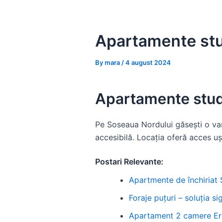
Skip
to
content
Apartamente stu
By
mara
/
4 august 2024
Apartamente stud
Pe Soseaua Nordului găsești o vari
accesibilă. Locația oferă acces ușo
Postari Relevante:
Apartmente de închiriat 
Foraje puțuri – soluția 
Apartament 2 camere Ero