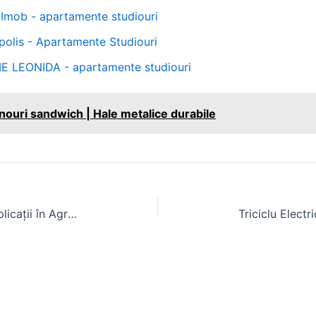
Imob - apartamente studiouri
polis - Apartamente Studiouri
IE LEONIDA - apartamente studiouri
nouri sandwich | Hale metalice durabile
Tractorul 5100m: Specificații și Aplicații în Agricultura Modernă