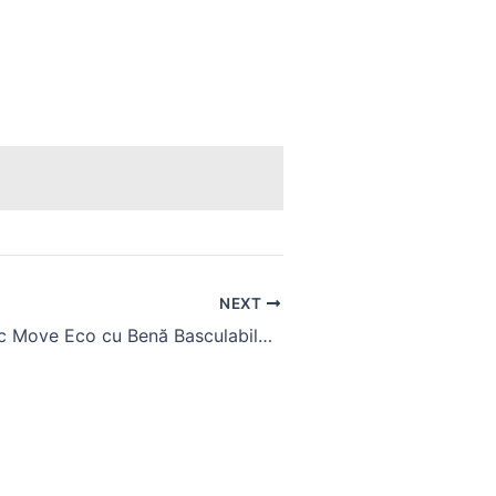
NEXT
Triciclu Electric Move Eco cu Benă Basculabilă: Utilitate și Mobilitate