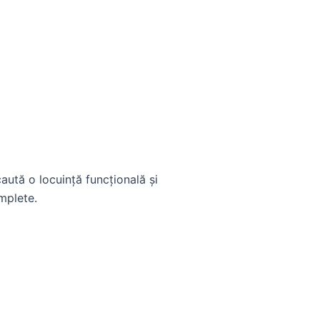
aută o locuință funcțională și
mplete.