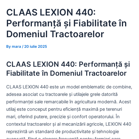
Skip
CLAAS LEXION 440:
to
content
Performanță și Fiabilitate în
Domeniul Tractoarelor
By
mara
/
20 iulie 2025
CLAAS LEXION 440: Performanță și
Fiabilitate în Domeniul Tractoarelor
CLAAS LEXION 440 este un model emblematic de combine,
adesea asociat cu tractoarele și utilajele grele datorită
performanței sale remarcabile în agricultura modernă. Acest
utilaj este conceput pentru eficiență maximă pe terenuri
mari, oferind putere, precizie și confort operatorului. În
contextul tractoarelor și al mecanizării agricole, LEXION 440
reprezintă un standard de productivitate și tehnologie
avansată, fiind o alegere frecventă pentru fermieri care