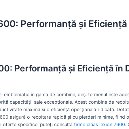
00: Performanță și Eficiență
: Performanță și Eficiență în
 emblematic în gama de combine, deși termenul este ades
atorită capacității sale excepționale. Acest combine de recol
uctivitate maximă și o eficiență operțională ridicată. Dota
600 asigură o recoltare rapidă și cu pierderi minime, fiind 
i oferte specifice, puteți consulta
firme claas lexion 7600
.