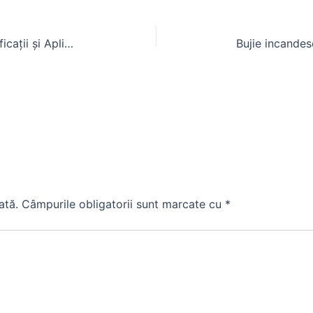
Anvelope Tractor 18.4 R38: Specificații și Aplicații pentru Tractoare
ată.
Câmpurile obligatorii sunt marcate cu
*