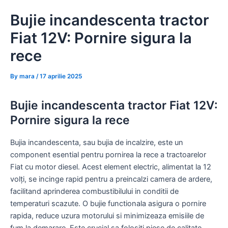
Skip
Bujie incandescenta tractor
to
content
Fiat 12V: Pornire sigura la
rece
By
mara
/
17 aprilie 2025
Bujie incandescenta tractor Fiat 12V:
Pornire sigura la rece
Bujia incandescenta, sau bujia de incalzire, este un
component esential pentru pornirea la rece a tractoarelor
Fiat cu motor diesel. Acest element electric, alimentat la 12
volți, se incinge rapid pentru a preincalzi camera de ardere,
facilitand aprinderea combustibilului in conditii de
temperaturi scazute. O bujie functionala asigura o pornire
rapida, reduce uzura motorului si minimizeaza emisiile de
fum la demarare. Este crucial sa folositi piese de calitate,