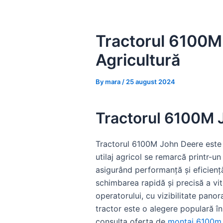
Skip
to
content
Tractorul 6100M J
Agricultură
By
mara
/
25 august 2024
Tractorul 6100M Jo
Tractorul 6100M John Deere este 
utilaj agricol se remarcă printr-
asigurând performanță și eficien
schimbarea rapidă și precisă a v
operatorului, cu vizibilitate panor
tractor este o alegere populară în 
consulta oferta de
montaj 6100m 