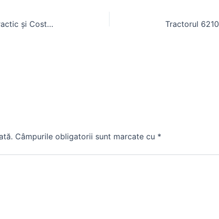
Foraje pentru Apă în Gorj: Ghid Practic și Costuri
ată.
Câmpurile obligatorii sunt marcate cu
*