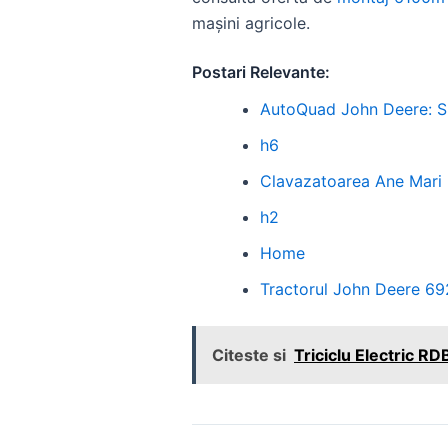
mașini agricole.
Postari Relevante:
AutoQuad John Deere: S
h6
Clavazatoarea Ane Mari
h2
Home
Tractorul John Deere 692
Citeste si
Triciclu Electric RD