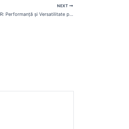
NEXT
Tractorul 6210R: Performanță și Versatilitate pentru Ferme Mari