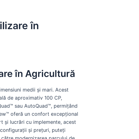
lizare în
are în Agricultură
mensiuni medii și mari. Acest
nală de aproximativ 100 CP,
erQuad™ sau AutoQuad™, permițând
iew™ oferă un confort excepțional
rt și lucrări cu implemente, acest
onfigurații și prețuri, puteți
id către modernizarea parcului de