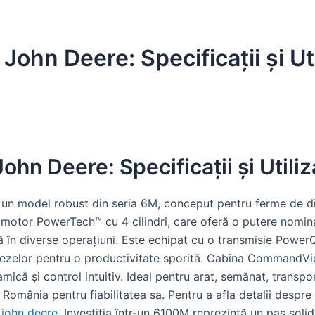
ohn Deere: Specificații și Uti
hn Deere: Specificații și Utiliz
un model robust din seria 6M, conceput pentru ferme de di
un motor PowerTech™ cu 4 cilindri, care oferă o putere nomi
ță în diverse operațiuni. Este echipat cu o transmisie Pow
itezelor pentru o productivitate sporită. Cabina CommandV
amică și control intuitiv. Ideal pentru arat, semănat, transpo
România pentru fiabilitatea sa. Pentru a afla detalii despre c
john deere
. Investiția într-un 6100M reprezintă un pas sol