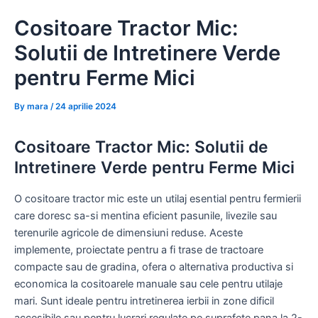
Skip
Cositoare Tractor Mic:
to
content
Solutii de Intretinere Verde
pentru Ferme Mici
By
mara
/
24 aprilie 2024
Cositoare Tractor Mic: Solutii de
Intretinere Verde pentru Ferme Mici
O cositoare tractor mic este un utilaj esential pentru fermierii
care doresc sa-si mentina eficient pasunile, livezile sau
terenurile agricole de dimensiuni reduse. Aceste
implemente, proiectate pentru a fi trase de tractoare
compacte sau de gradina, ofera o alternativa productiva si
economica la cositoarele manuale sau cele pentru utilaje
mari. Sunt ideale pentru intretinerea ierbii in zone dificil
accesibile sau pentru lucrari regulate pe suprafețe pana la 2-