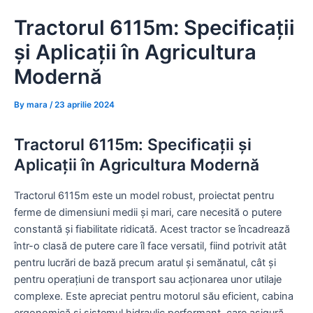
Skip
Tractorul 6115m: Specificații
to
content
și Aplicații în Agricultura
Modernă
By
mara
/
23 aprilie 2024
Tractorul 6115m: Specificații și
Aplicații în Agricultura Modernă
Tractorul 6115m este un model robust, proiectat pentru
ferme de dimensiuni medii și mari, care necesită o putere
constantă și fiabilitate ridicată. Acest tractor se încadrează
într-o clasă de putere care îl face versatil, fiind potrivit atât
pentru lucrări de bază precum aratul și semănatul, cât și
pentru operațiuni de transport sau acționarea unor utilaje
complexe. Este apreciat pentru motorul său eficient, cabina
ergonomică și sistemul hidraulic performant, care asigură