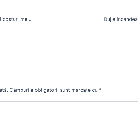
Pret foraj put apa 2022: Factori si costuri medii in Romania
ată.
Câmpurile obligatorii sunt marcate cu
*