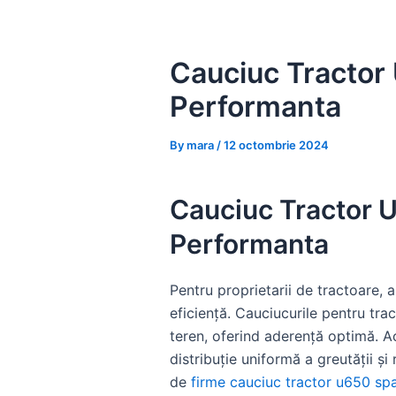
Skip
to
content
Cauciuc Tractor 
Performanta
By
mara
/
12 octombrie 2024
Cauciuc Tractor U
Performanta
Pentru proprietarii de tractoare, 
eficiență. Cauciucurile pentru trac
teren, oferind aderență optimă. Ac
distribuție uniformă a greutății 
de
firme cauciuc tractor u650 sp