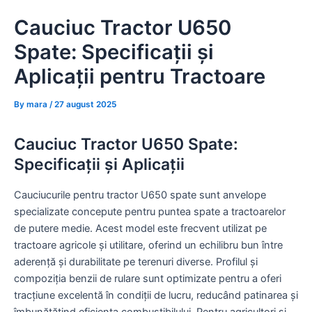
Skip
Cauciuc Tractor U650
to
content
Spate: Specificații și
Aplicații pentru Tractoare
By
mara
/
27 august 2025
Cauciuc Tractor U650 Spate:
Specificații și Aplicații
Cauciucurile pentru tractor U650 spate sunt anvelope
specializate concepute pentru puntea spate a tractoarelor
de putere medie. Acest model este frecvent utilizat pe
tractoare agricole și utilitare, oferind un echilibru bun între
aderență și durabilitate pe terenuri diverse. Profilul și
compoziția benzii de rulare sunt optimizate pentru a oferi
tracțiune excelentă în condiții de lucru, reducând patinarea și
îmbunătățind eficiența combustibilului. Pentru agricultori și