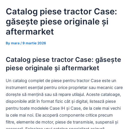
Skip
Catalog piese tractor Case:
to
content
găsește piese originale și
aftermarket
By
mara
/
9 martie 2026
Catalog piese tractor Case: găsește
piese originale și aftermarket
Un catalog complet de piese pentru tractor Case este un
instrument esențial pentru orice proprietar sau mecanic care
dorește să mențină sau să repare utilajul. Aceste cataloage,
disponibile atât în format fizic cât și digital, listează piese
pentru toate modelele Case IH și Case, de la cele mai vechi
la cele mai noi. Ele acoperă componente critice precum
filtre, elemente de motor, piese de transmisie, suspensii și
accesorii. Folosirea unui catalog specializat asigură