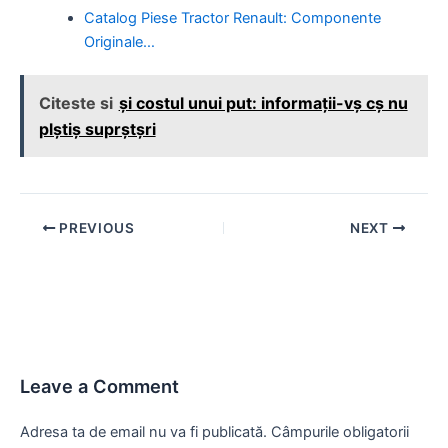
Catalog Piese Tractor Renault: Componente
Originale…
Citeste si
și costul unui put: informații-vș cș nu
plștiș suprștșri
Post
PREVIOUS
NEXT
navigation
Leave a Comment
Adresa ta de email nu va fi publicată.
Câmpurile obligatorii