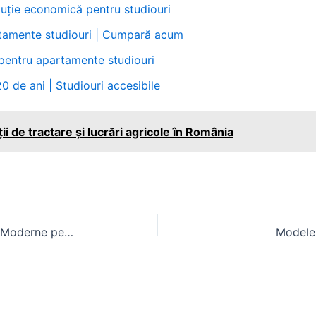
luție economică pentru studiouri
rtamente studiouri | Cumpară acum
pentru apartamente studiouri
0 de ani | Studiouri accesibile
i de tractare și lucrări agricole în România
Balotiere Dreptunghiulare: Solutii Moderne pentru Furajul de la Ferma
Modele 