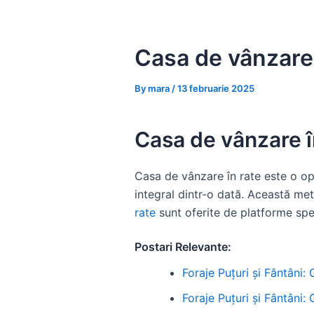
Skip
to
content
Casa de vânzare 
By
mara
/
13 februarie 2025
Casa de vânzare î
Casa de vânzare în rate este o op
integral dintr-o dată. Această met
rate
sunt oferite de platforme speci
Postari Relevante:
Foraje Puțuri și Fântâni:
Foraje Puțuri și Fântâni: