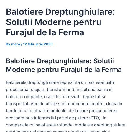
Skip
Balotiere Dreptunghiulare:
to
content
Solutii Moderne pentru
Furajul de la Ferma
By
mara
/
12 februarie 2025
Balotiere Dreptunghiulare: Solutii
Moderne pentru Furajul de la Ferma
Balotierele dreptunghiulare reprezinta un pas esential in
procesarea furajului, transformand finisul sau paiele in
baloturi compacte, usor de manevrat, depozitat si
transportat. Aceste utilaje sunt concepute pentru a lucra in
tandem cu tractoarele agricole, de la care preiau puterea
necesara prin intermediul prizei de putere (PTO). In
comparatie cu balotierele rotunde, modelele dreptunghiulare
produc baloturi care se aseaza stabil unul peste altul,