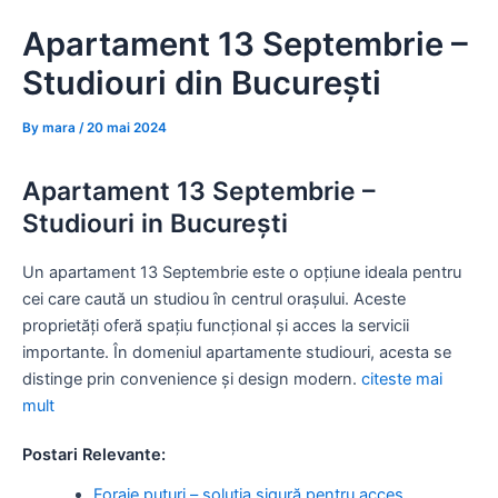
Skip
Apartament 13 Septembrie –
to
content
Studiouri din București
By
mara
/
20 mai 2024
Apartament 13 Septembrie –
Studiouri in București
Un apartament 13 Septembrie este o opțiune ideala pentru
cei care caută un studiou în centrul orașului. Aceste
proprietăți oferă spațiu funcțional și acces la servicii
importante. În domeniul apartamente studiouri, acesta se
distinge prin convenience și design modern.
citeste mai
mult
Postari Relevante:
Foraje puțuri – soluția sigură pentru acces