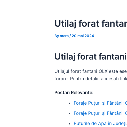
Skip
to
content
Utilaj forat fant
By
mara
/
20 mai 2024
Utilaj forat fanta
Utilajul forat fantani OLX este ese
forare. Pentru detalii, accesati link
Postari Relevante:
Foraje Puțuri și Fântâni:
Foraje Puțuri și Fântâni:
Puțurile de Apă în Județul