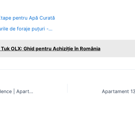
i Etape pentru Apă Curată
rile de foraje puțuri -…
uk Tuk OLX: Ghid pentru Achiziție în România
Garsonieră de închiriat în 21 Residence | Apartamente Studiouri