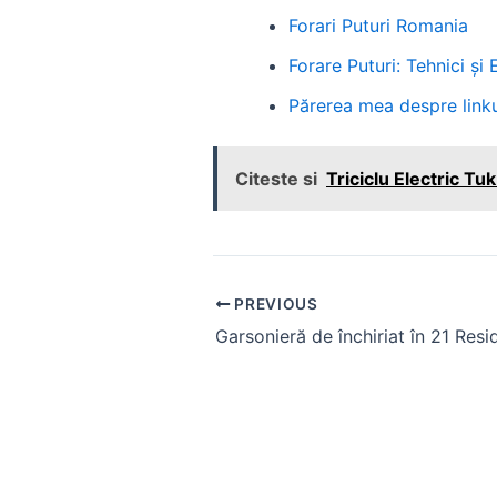
Forari Puturi Romania
Forare Puturi: Tehnici ș
Părerea mea despre linku
Citeste si
Triciclu Electric T
Post
PREVIOUS
navigation