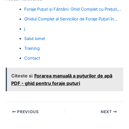
Foraje Puțuri și Fântâni: Ghid Complet cu Prețuri,…
Ghidul Complet al Serviciilor de Foraje Puțuri în…
j
Salut lume!
Training
Contact
Citeste si
Forarea manuală a puțurilor de apă
PDF - ghid pentru foraje puțuri
Post
PREVIOUS
NEXT
navigation