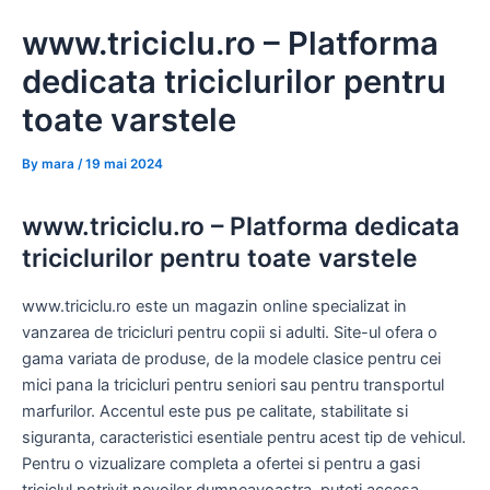
Skip
www.triciclu.ro – Platforma
to
content
dedicata triciclurilor pentru
toate varstele
By
mara
/
19 mai 2024
www.triciclu.ro – Platforma dedicata
triciclurilor pentru toate varstele
www.triciclu.ro este un magazin online specializat in
vanzarea de tricicluri pentru copii si adulti. Site-ul ofera o
gama variata de produse, de la modele clasice pentru cei
mici pana la tricicluri pentru seniori sau pentru transportul
marfurilor. Accentul este pus pe calitate, stabilitate si
siguranta, caracteristici esentiale pentru acest tip de vehicul.
Pentru o vizualizare completa a ofertei si pentru a gasi
triciclul potrivit nevoilor dumneavoastra, puteti accesa