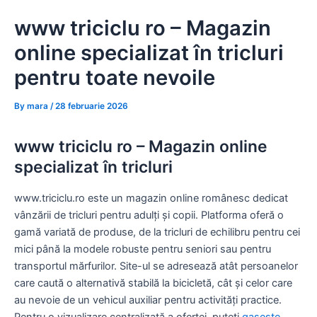
Skip
www triciclu ro – Magazin
to
content
online specializat în tricluri
pentru toate nevoile
By
mara
/
28 februarie 2026
www triciclu ro – Magazin online
specializat în tricluri
www.triciclu.ro este un magazin online românesc dedicat
vânzării de tricluri pentru adulți și copii. Platforma oferă o
gamă variată de produse, de la tricluri de echilibru pentru cei
mici până la modele robuste pentru seniori sau pentru
transportul mărfurilor. Site-ul se adresează atât persoanelor
care caută o alternativă stabilă la bicicletă, cât și celor care
au nevoie de un vehicul auxiliar pentru activități practice.
Pentru o vizualizare centralizată a ofertei, puteți
gaseste