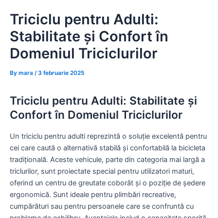
Skip
Triciclu pentru Adulti:
to
content
Stabilitate și Confort în
Domeniul Triciclurilor
By
mara
/
3 februarie 2025
Triciclu pentru Adulti: Stabilitate și
Confort în Domeniul Triciclurilor
Un triciclu pentru adulti reprezintă o soluție excelentă pentru
cei care caută o alternativă stabilă și confortabilă la bicicleta
tradițională. Aceste vehicule, parte din categoria mai largă a
triclurilor, sunt proiectate special pentru utilizatori maturi,
oferind un centru de greutate coborât și o poziție de ședere
ergonomică. Sunt ideale pentru plimbări recreative,
cumpărături sau pentru persoanele care se confruntă cu
probleme de echilibru. Avantajele includ o capacitate sporită