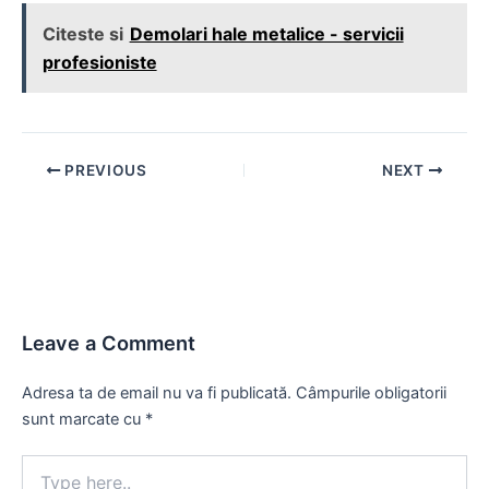
Citeste si
Demolari hale metalice - servicii
profesioniste
Post
PREVIOUS
NEXT
navigation
Leave a Comment
Adresa ta de email nu va fi publicată.
Câmpurile obligatorii
sunt marcate cu
*
Type
here..