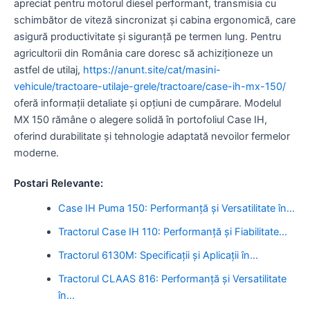
apreciat pentru motorul diesel performant, transmisia cu
schimbător de viteză sincronizat și cabina ergonomică, care
asigură productivitate și siguranță pe termen lung. Pentru
agricultorii din România care doresc să achiziționeze un
astfel de utilaj,
https://anunt.site/cat/masini-
vehicule/tractoare-utilaje-grele/tractoare/case-ih-mx-150/
oferă informații detaliate și opțiuni de cumpărare. Modelul
MX 150 rămâne o alegere solidă în portofoliul Case IH,
oferind durabilitate și tehnologie adaptată nevoilor fermelor
moderne.
Postari Relevante:
Case IH Puma 150: Performanță și Versatilitate în…
Tractorul Case IH 110: Performanță și Fiabilitate…
Tractorul 6130M: Specificații și Aplicații în…
Tractorul CLAAS 816: Performanță și Versatilitate
în…