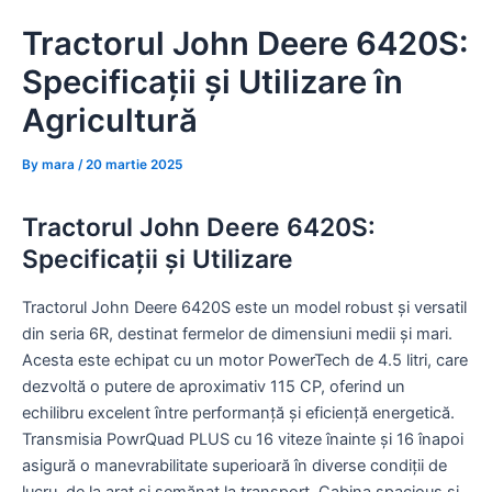
Skip
Tractorul John Deere 6420S:
to
content
Specificații și Utilizare în
Agricultură
By
mara
/
20 martie 2025
Tractorul John Deere 6420S:
Specificații și Utilizare
Tractorul John Deere 6420S este un model robust și versatil
din seria 6R, destinat fermelor de dimensiuni medii și mari.
Acesta este echipat cu un motor PowerTech de 4.5 litri, care
dezvoltă o putere de aproximativ 115 CP, oferind un
echilibru excelent între performanță și eficiență energetică.
Transmisia PowrQuad PLUS cu 16 viteze înainte și 16 înapoi
asigură o manevrabilitate superioară în diverse condiții de
lucru, de la arat și semănat la transport. Cabina spacious și