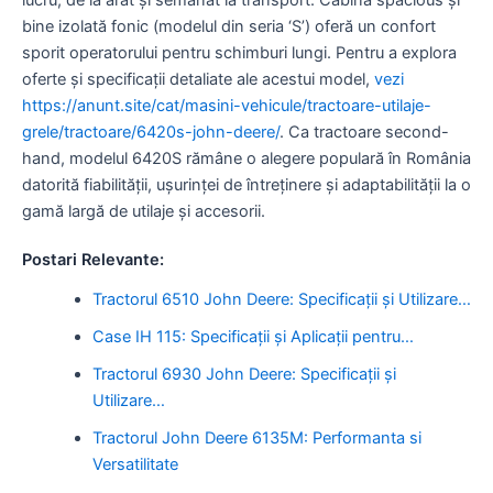
bine izolată fonic (modelul din seria ‘S’) oferă un confort
sporit operatorului pentru schimburi lungi. Pentru a explora
oferte și specificații detaliate ale acestui model,
vezi
https://anunt.site/cat/masini-vehicule/tractoare-utilaje-
grele/tractoare/6420s-john-deere/
. Ca tractoare second-
hand, modelul 6420S rămâne o alegere populară în România
datorită fiabilității, ușurinței de întreținere și adaptabilității la o
gamă largă de utilaje și accesorii.
Postari Relevante:
Tractorul 6510 John Deere: Specificații și Utilizare…
Case IH 115: Specificații și Aplicații pentru…
Tractorul 6930 John Deere: Specificații și
Utilizare…
Tractorul John Deere 6135M: Performanta si
Versatilitate