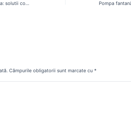
Cele mai mici tractoare de gradina: solutii compacte pentru spatii mici
ată.
Câmpurile obligatorii sunt marcate cu
*