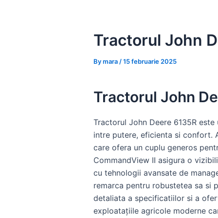
Skip
to
content
Tractorul John D
By
mara
/
15 februarie 2025
Tractorul John De
Tractorul John Deere 6135R este 
intre putere, eficienta si confort
care ofera un cuplu generos pentru
CommandView II asigura o vizibilit
cu tehnologii avansate de managem
remarca pentru robustetea sa si p
detaliata a specificatiilor si a ofe
exploatațiile agricole moderne c