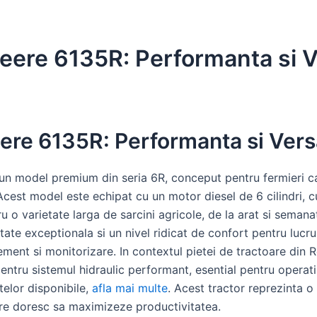
eere 6135R: Performanta si Ve
ere 6135R: Performanta si Versa
un model premium din seria 6R, conceput pentru fermieri c
. Acest model este echipat cu un motor diesel de 6 cilindri,
 o varietate larga de sarcini agricole, de la arat si semana
ate exceptionala si un nivel ridicat de confort pentru lucrul
ent si monitorizare. In contextul pietei de tractoare din 
entru sistemul hidraulic performant, esential pentru operat
rtelor disponibile,
afla mai multe
. Acest tractor reprezinta o 
are doresc sa maximizeze productivitatea.