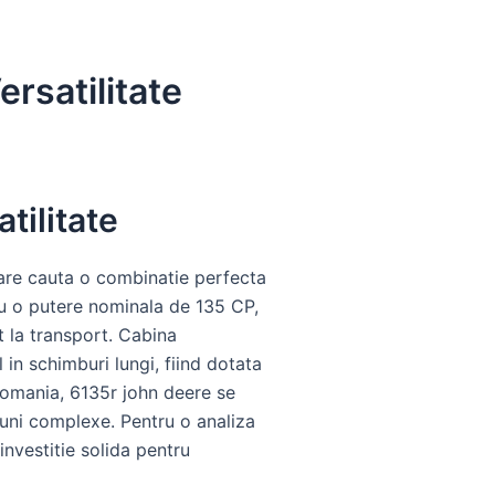
rsatilitate
tilitate
are cauta o combinatie perfecta
 cu o putere nominala de 135 CP,
t la transport. Cabina
 in schimburi lungi, fiind dotata
Romania, 6135r john deere se
iuni complexe. Pentru o analiza
investitie solida pentru