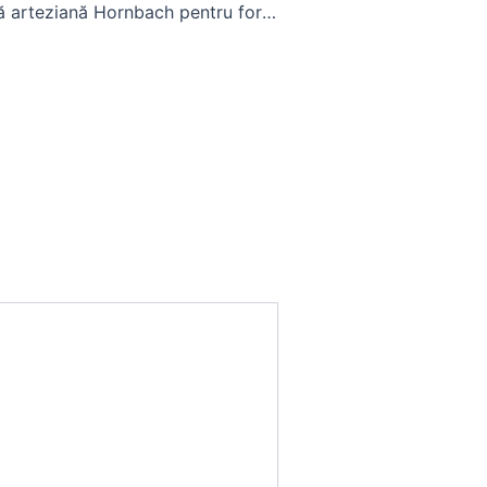
Pompa fantană arteziană Hornbach pentru foraje și puțuri