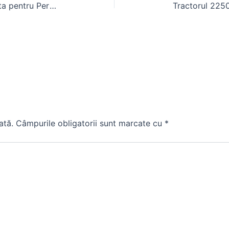
Cauciuc Tractor: Alegerea Potrivita pentru Performanta in Camp
ată.
Câmpurile obligatorii sunt marcate cu
*