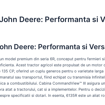
John Deere: Performanta si Ve
ohn Deere: Performanta si Versa
n model premium din seria 6R, conceput pentru fermieri si
eficienta. Acest tractor agricol este propulsat de un moto
e 135 CP, oferind un cuplu generos pentru o varietate larga d
emanatul sau transportul, fiind echipat cu transmisia Infinite
ica a combustibilului. Cabina CommandView™ III asigura un 
ra atat a tractorului, cat si a implementelor. Pentru o dec
spre specificatii si dotari. In esenta, 6135R este un aliat r