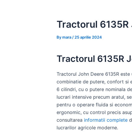
Skip
to
content
Tractorul 6135R 
By
mara
/
25 aprilie 2024
Tractorul 6135R J
Tractorul John Deere 6135R este u
combinatie de putere, confort si 
6 cilindri, cu o putere nominala d
lucrari intensive precum aratul, s
pentru o operare fluida si econom
ergonomic, cu control precis asup
consultarea
informatii complete
de
lucrarilor agricole moderne.