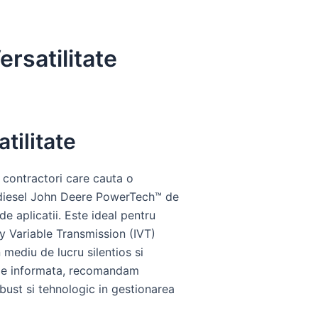
rsatilitate
tilitate
 contractori care cauta o
r diesel John Deere PowerTech™ de
e aplicatii. Este ideal pentru
ly Variable Transmission (IVT)
mediu de lucru silentios si
izie informata, recomandam
obust si tehnologic in gestionarea