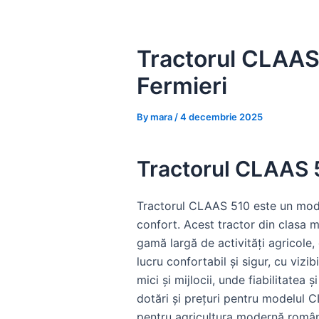
Skip
to
content
Tractorul CLAAS 
Fermieri
By
mara
/
4 decembrie 2025
Tractorul CLAAS 5
Tractorul CLAAS 510 este un model s
confort. Acest tractor din clasa 
gamă largă de activități agricole
lucru confortabil și sigur, cu vizi
mici și mijlocii, unde fiabilitatea 
dotări și prețuri pentru modelul C
pentru agricultura modernă româ