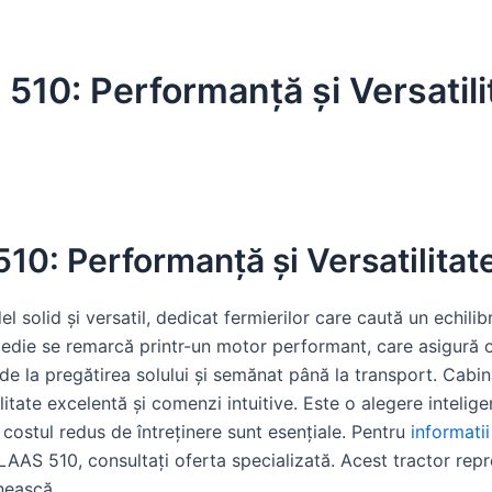
510: Performanță și Versatili
10: Performanță și Versatilitat
olid și versatil, dedicat fermierilor care caută un echilibru
medie se remarcă printr-un motor performant, care asigură 
, de la pregătirea solului și semănat până la transport. Ca
bilitate excelentă și comenzi intuitive. Este o alegere intel
și costul redus de întreținere sunt esențiale. Pentru
informati
LAAS 510, consultați oferta specializată. Acest tractor rep
nească.