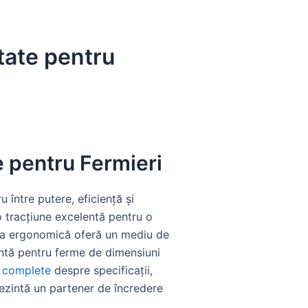
tate pentru
e pentru Fermieri
 între putere, eficiență și
o tracțiune excelentă pentru o
bina ergonomică oferă un mediu de
igentă pentru ferme de dimensiuni
i complete
despre specificații,
rezintă un partener de încredere