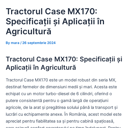
Skip
Tractorul Case MX170:
to
content
Specificații și Aplicații în
Agricultură
By
mara
/
26 septembrie 2024
Tractorul Case MX170: Specificații și
Aplicații în Agricultură
Tractorul Case MX170 este un model robust din seria MX,
destinat fermelor de dimensiuni medii și mari. Acesta este
echipat cu un motor turbo-diesel de 6 cilindri, oferind o
putere consistentă pentru o gamă largă de operațiuni
agricole, de la arat și pregătirea solului până la transport și
lucrări cu echipamente anexe. În România, acest model este
apreciat pentru fiabilitatea sa și pentru cabină spațioasă,
care asigură confort operatorului pe timp îndelungat. Pentru