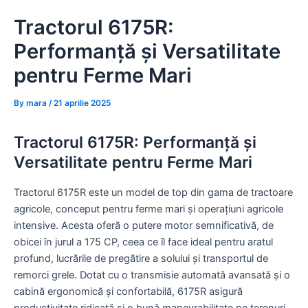
Skip
Tractorul 6175R:
to
content
Performanță și Versatilitate
pentru Ferme Mari
By
mara
/
21 aprilie 2025
Tractorul 6175R: Performanță și
Versatilitate pentru Ferme Mari
Tractorul 6175R este un model de top din gama de tractoare
agricole, conceput pentru ferme mari și operațiuni agricole
intensive. Acesta oferă o putere motor semnificativă, de
obicei în jurul a 175 CP, ceea ce îl face ideal pentru aratul
profund, lucrările de pregătire a solului și transportul de
remorci grele. Dotat cu o transmisie automată avansată și o
cabină ergonomică și confortabilă, 6175R asigură
productivitate ridicată și o bună manevrabilitate pe terenuri