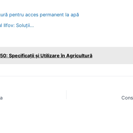
sigură pentru acces permanent la apă
 Ilfov: Soluții…
0: Specificații și Utilizare în Agricultură
la
Const