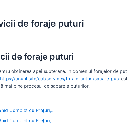
icii de foraje puturi
cii de foraje puturi
ntru obținerea apei subterane. În domeniul forajelor de putur
https://anunt.site/cat/services/foraje-puturi/sapare-put/
est
ă mai bine procesul de sapare a puturilor.
 Ghid Complet cu Prețuri,…
 Ghid Complet cu Prețuri,…