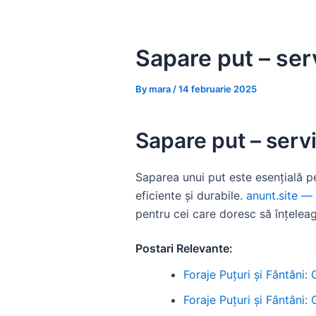
Skip
to
content
Sapare put – serv
By
mara
/
14 februarie 2025
Sapare put – servi
Saparea unui put este esențială pe
eficiente și durabile.
anunt.site — 
pentru cei care doresc să înțeleag
Postari Relevante:
Foraje Puțuri și Fântâni:
Foraje Puțuri și Fântâni: