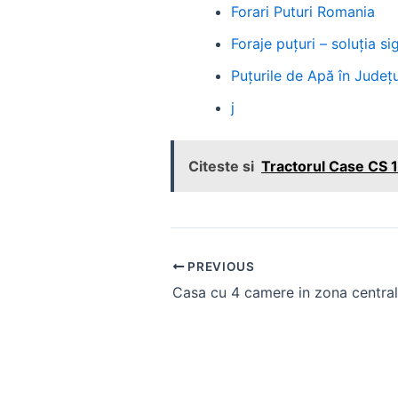
Forari Puturi Romania
Foraje puțuri – soluția 
Puțurile de Apă în Județul
j
Citeste si
Tractorul Case CS 15
Post
PREVIOUS
navigation
Casa cu 4 camere in zona centra