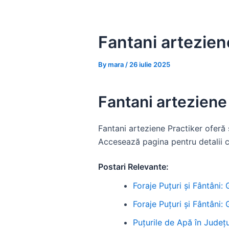
Skip
to
content
Fantani artezien
By
mara
/
26 iulie 2025
Fantani arteziene 
Fantani arteziene Practiker oferă s
Accesează pagina pentru detalii c
Postari Relevante:
Foraje Puțuri și Fântâni:
Foraje Puțuri și Fântâni:
Puțurile de Apă în Județul