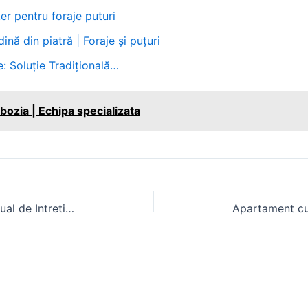
er pentru foraje puturi
ină din piatră | Foraje și puțuri
e: Soluție Tradițională…
bozia | Echipa specializata
Carte Tehnica Tractor U445: Manual de Intretinere si Reparatii