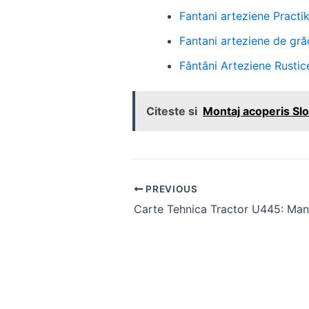
Fantani arteziene Practik
Fantani arteziene de grăd
Fântâni Arteziene Rustic
Citeste si
Montaj acoperis Slo
Post
PREVIOUS
navigation