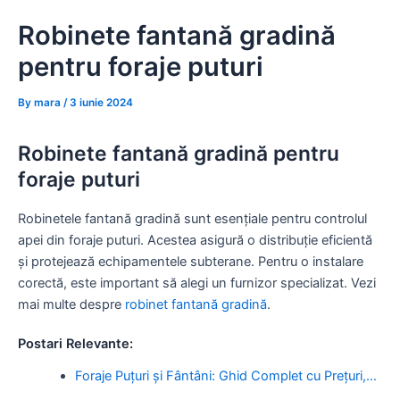
Skip
Robinete fantană gradină
to
content
pentru foraje puturi
By
mara
/
3 iunie 2024
Robinete fantană gradină pentru
foraje puturi
Robinetele fantană gradină sunt esențiale pentru controlul
apei din foraje puturi. Acestea asigură o distribuție eficientă
și protejează echipamentele subterane. Pentru o instalare
corectă, este important să alegi un furnizor specializat. Vezi
mai multe despre
robinet fantană gradină
.
Postari Relevante:
Foraje Puțuri și Fântâni: Ghid Complet cu Prețuri,…