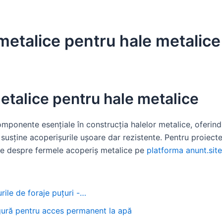
etalice pentru hale metalice
talice pentru hale metalice
ponente esențiale în construcția halelor metalice, oferind s
susține acoperișurile ușoare dar rezistente. Pentru proiecte
ulte despre fermele acoperiş metalice pe
platforma anunt.site
rile de foraje puțuri -…
sigură pentru acces permanent la apă