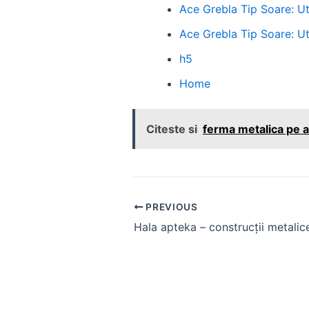
Ace Grebla Tip Soare: Uti
Ace Grebla Tip Soare: Uti
h5
Home
Citeste si
ferma metalica pe a
Post
PREVIOUS
navigation
Hala apteka – construcții metalic