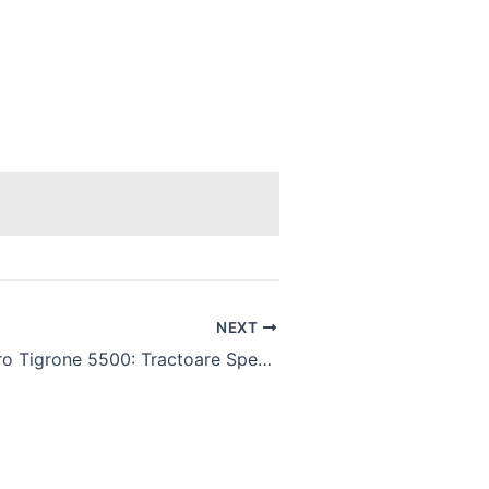
NEXT
Antonio Carraro Tigrone 5500: Tractoare Specializate pentru Teren Dificil