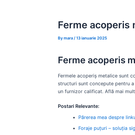
Skip
to
content
Ferme acoperis m
By
mara
/
13 ianuarie 2025
Ferme acoperis me
Fermele acoperiş metalice sunt com
structuri sunt concepute pentru a 
un furnizor calificat. Află mai m
Postari Relevante:
Părerea mea despre linku
Foraje puțuri – soluția 