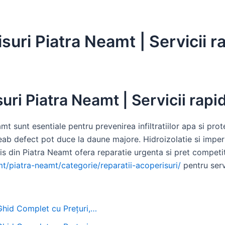
suri Piatra Neamt | Servicii r
uri Piatra Neamt | Servicii rapi
amt sunt esentiale pentru prevenirea infiltratiilor apa si pr
jgheab defect pot duce la daune majore. Hidroizolatie si impe
ris din Piatra Neamt ofera reparatie urgenta si pret competit
amt/piatra-neamt/categorie/reparatii-acoperisuri/
pentru servi
 Ghid Complet cu Prețuri,…