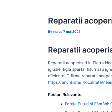
Skip
to
content
Reparatii acoperi
By
mara
/
7 mai 2025
Reparatii acoperis
Reparatii acoperisuri in Piatra Ne
igrasie, tigla sparta, fisuri sau 
eficiente. O firma reparatii acope
https://anunt.site/l-localitate/ne
Postari Relevante:
Foraje Puțuri și Fântâni: