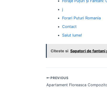
Foraje Puțuri și Fântâni:
j
Forari Puturi Romania
Contact
Salut lume!
Citeste si
Sapatori de fantani 
Post
PREVIOUS
navigation