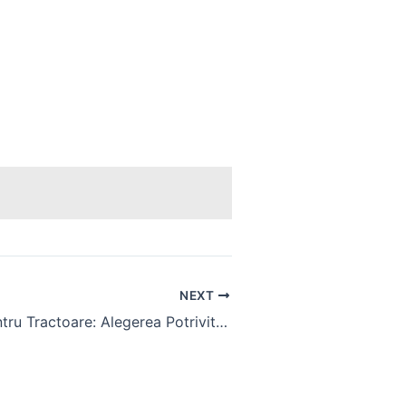
NEXT
Cauciucuri pentru Tractoare: Alegerea Potrivita pentru Performanta