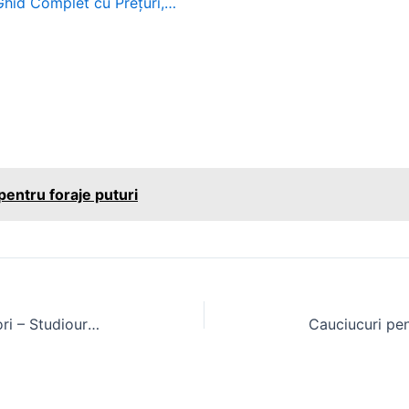
 Ghid Complet cu Prețuri,…
pentru foraje puturi
Apartament Floreasca Compozitori – Studiouri moderne