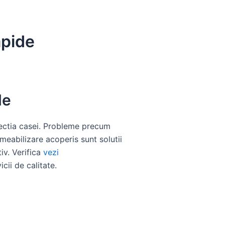
apide
de
otectia casei. Probleme precum
rmeabilizare acoperis sunt solutii
iv. Verifica
vezi
cii de calitate.