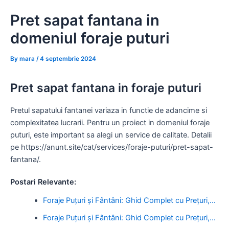
Skip
Pret sapat fantana in
to
content
domeniul foraje puturi
By
mara
/
4 septembrie 2024
Pret sapat fantana in foraje puturi
Pretul sapatului fantanei variaza in functie de adancime si
complexitatea lucrarii. Pentru un proiect in domeniul foraje
puturi, este important sa alegi un service de calitate. Detalii
pe https://anunt.site/cat/services/foraje-puturi/pret-sapat-
fantana/.
Postari Relevante:
Foraje Puțuri și Fântâni: Ghid Complet cu Prețuri,…
Foraje Puțuri și Fântâni: Ghid Complet cu Prețuri,…