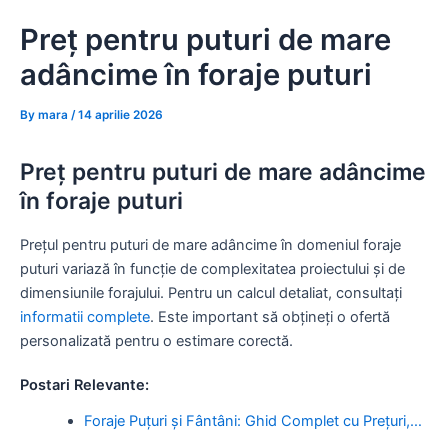
Skip
Preț pentru puturi de mare
to
content
adâncime în foraje puturi
By
mara
/
14 aprilie 2026
Preț pentru puturi de mare adâncime
în foraje puturi
Prețul pentru puturi de mare adâncime în domeniul foraje
puturi variază în funcție de complexitatea proiectului și de
dimensiunile forajului. Pentru un calcul detaliat, consultați
informatii complete
. Este important să obțineți o ofertă
personalizată pentru o estimare corectă.
Postari Relevante:
Foraje Puțuri și Fântâni: Ghid Complet cu Prețuri,…