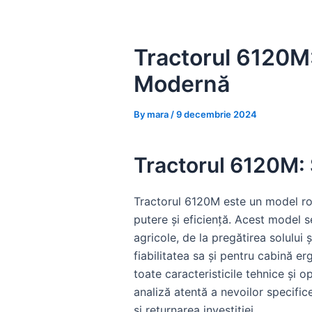
Skip
to
content
Tractorul 6120M: 
Modernă
By
mara
/
9 decembrie 2024
Tractorul 6120M: S
Tractorul 6120M este un model rob
putere și eficiență. Acest model s
agricole, de la pregătirea solului
fiabilitatea sa și pentru cabină e
toate caracteristicile tehnice și o
analiză atentă a nevoilor specifice
și returnarea investiției.