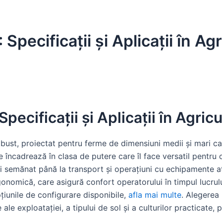
Specificații și Aplicații în Ag
pecificații și Aplicații în Agri
ust, proiectat pentru ferme de dimensiuni medii și mari c
e încadrează în clasa de putere care îl face versatil pentru 
 și semănat până la transport și operațiuni cu echipamente a
rgonomică, care asigură confort operatorului în timpul lucrul
pțiunile de configurare disponibile,
afla mai multe
. Alegerea
 ale exploatației, a tipului de sol și a culturilor practicate