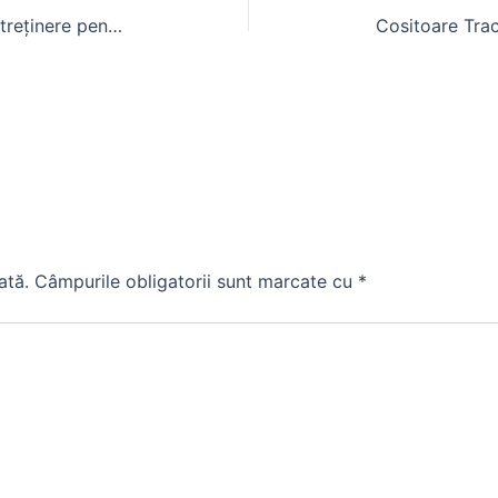
Bujie tractor: alegere, montaj și întreținere pentru motorul agricol
ată.
Câmpurile obligatorii sunt marcate cu
*