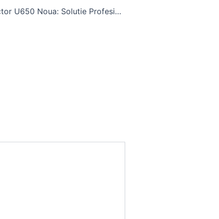
Cositoare Tractor U650 Noua: Solutie Profesionala pentru Intretinerea Terenurilor