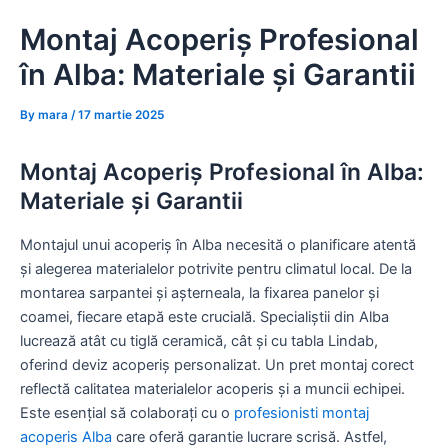
Skip
Montaj Acoperiș Profesional
to
content
în Alba: Materiale și Garantii
By
mara
/
17 martie 2025
Montaj Acoperiș Profesional în Alba:
Materiale și Garantii
Montajul unui acoperiș în Alba necesită o planificare atentă
și alegerea materialelor potrivite pentru climatul local. De la
montarea sarpantei și așterneala, la fixarea panelor și
coamei, fiecare etapă este crucială. Specialiștii din Alba
lucrează atât cu tiglă ceramică, cât și cu tabla Lindab,
oferind deviz acoperiș personalizat. Un pret montaj corect
reflectă calitatea materialelor acoperis și a muncii echipei.
Este esențial să colaborați cu o
profesionisti montaj
acoperis Alba
care oferă garantie lucrare scrisă. Astfel,