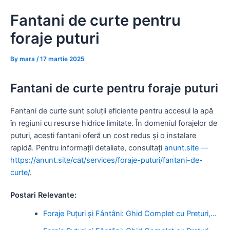
Skip
Fantani de curte pentru
to
content
foraje puturi
By
mara
/
17 martie 2025
Fantani de curte pentru foraje puturi
Fantani de curte sunt soluții eficiente pentru accesul la apă
în regiuni cu resurse hidrice limitate. În domeniul forajelor de
puturi, acești fantani oferă un cost redus și o instalare
rapidă. Pentru informații detaliate, consultați
anunt.site —
https://anunt.site/cat/services/foraje-puturi/fantani-de-
curte/
.
Postari Relevante:
Foraje Puțuri și Fântâni: Ghid Complet cu Prețuri,…